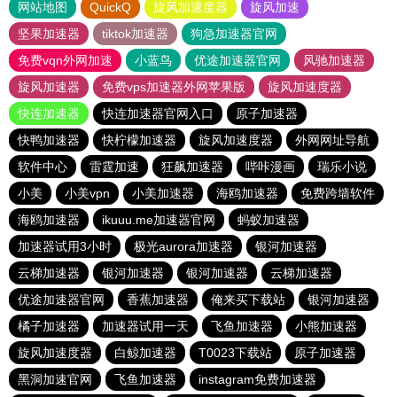
网站地图
QuickQ
旋风加速度器
旋风加速
坚果加速器
tiktok加速器
狗急加速器官网
免费vqn外网加速
小蓝鸟
优途加速器官网
风驰加速器
旋风加速器
免费vps加速器外网苹果版
旋风加速度器
快连加速器
快连加速器官网入口
原子加速器
快鸭加速器
快柠檬加速器
旋风加速度器
外网网址导航
软件中心
雷霆加速
狂飙加速器
哔咔漫画
瑞乐小说
小美
小美vpn
小美加速器
海鸥加速器
免费跨墙软件
海鸥加速器
ikuuu.me加速器官网
蚂蚁加速器
加速器试用3小时
极光aurora加速器
银河加速器
云梯加速器
银河加速器
银河加速器
云梯加速器
优途加速器官网
香蕉加速器
俺来买下载站
银河加速器
橘子加速器
加速器试用一天
飞鱼加速器
小熊加速器
旋风加速度器
白鲸加速器
T0023下载站
原子加速器
黑洞加速官网
飞鱼加速器
instagram免费加速器