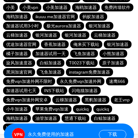
小美
小美vpn
小美加速器
海鸥加速器
免费跨墙软件
海鸥加速器
ikuuu.me加速器官网
蚂蚁加速器
加速器试用3小时
极光aurora加速器
银河加速器
云梯加速器
银河加速器
银河加速器
云梯加速器
优途加速器官网
香蕉加速器
俺来买下载站
银河加速器
橘子加速器
加速器试用一天
飞鱼加速器
小熊加速器
旋风加速度器
白鲸加速器
T0023下载站
原子加速器
黑洞加速官网
飞鱼加速器
instagram免费加速器
免费vqn加速外网不限时
永久免费vqn加速外网
速鹰666
加速器试用七天
INS下载站
闪电猫加速器
免费vqn加速外网安卓
云梯加速器
黑豹加速器
老王vnp
小牛加速器
苹果免费vqn加速
quickq
quickq
海鸥加速器
油管加速器
慧通下载站
白鲸加速器
hammer加速器
暴雪加速器vp
猎豹加速器
永久免费使用的加速器
下载