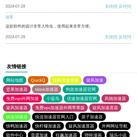
2024-07-29
支持
[0]
反对
[0]
游客
这款软件的设计非常人性化，使用起来非常方便。
2024-07-29
支持
[0]
反对
[0]
友情链接
网站地图
QuickQ
旋风加速度器
旋风加速
坚果加速器
tiktok加速器
狗急加速器官网
免费vqn外网加速
小蓝鸟
优途加速器官网
风驰加速器
旋风加速器
免费vps加速器外网苹果版
旋风加速度器
快连加速器
快连加速器官网入口
原子加速器
快鸭加速器
快柠檬加速器
旋风加速度器
外网网址导航
软件中心
雷霆加速
狂飙加速器
哔咔漫画
瑞乐小说