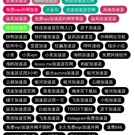
坚果加速器
tiktok加速器
狗急加速器官网
免费vqn外网加速
小蓝鸟
优途加速器官网
风驰加速器
旋风加速器
免费vps加速器外网苹果版
旋风加速度器
快连加速器
快连加速器官网入口
原子加速器
快鸭加速器
快柠檬加速器
旋风加速度器
外网网址导航
软件中心
雷霆加速
狂飙加速器
哔咔漫画
瑞乐小说
小美
小美vpn
小美加速器
海鸥加速器
免费跨墙软件
海鸥加速器
ikuuu.me加速器官网
蚂蚁加速器
加速器试用3小时
极光aurora加速器
银河加速器
云梯加速器
银河加速器
银河加速器
云梯加速器
优途加速器官网
香蕉加速器
俺来买下载站
银河加速器
橘子加速器
加速器试用一天
飞鱼加速器
小熊加速器
旋风加速度器
白鲸加速器
T0023下载站
原子加速器
黑洞加速官网
飞鱼加速器
instagram免费加速器
免费vqn加速外网不限时
永久免费vqn加速外网
速鹰666