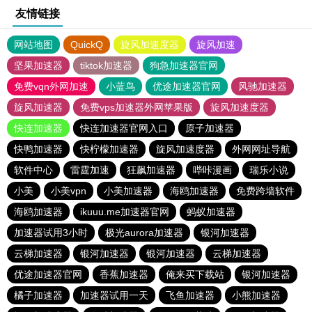
友情链接
网站地图
QuickQ
旋风加速度器
旋风加速
坚果加速器
tiktok加速器
狗急加速器官网
免费vqn外网加速
小蓝鸟
优途加速器官网
风驰加速器
旋风加速器
免费vps加速器外网苹果版
旋风加速度器
快连加速器
快连加速器官网入口
原子加速器
快鸭加速器
快柠檬加速器
旋风加速度器
外网网址导航
软件中心
雷霆加速
狂飙加速器
哔咔漫画
瑞乐小说
小美
小美vpn
小美加速器
海鸥加速器
免费跨墙软件
海鸥加速器
ikuuu.me加速器官网
蚂蚁加速器
加速器试用3小时
极光aurora加速器
银河加速器
云梯加速器
银河加速器
银河加速器
云梯加速器
优途加速器官网
香蕉加速器
俺来买下载站
银河加速器
橘子加速器
加速器试用一天
飞鱼加速器
小熊加速器