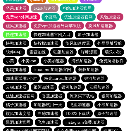
坚果加速器
tiktok加速器
狗急加速器官网
免费vqn外网加速
小蓝鸟
优途加速器官网
风驰加速器
旋风加速器
免费vps加速器外网苹果版
旋风加速度器
快连加速器
快连加速器官网入口
原子加速器
快鸭加速器
快柠檬加速器
旋风加速度器
外网网址导航
软件中心
雷霆加速
狂飙加速器
哔咔漫画
瑞乐小说
小美
小美vpn
小美加速器
海鸥加速器
免费跨墙软件
海鸥加速器
ikuuu.me加速器官网
蚂蚁加速器
加速器试用3小时
极光aurora加速器
银河加速器
云梯加速器
银河加速器
银河加速器
云梯加速器
优途加速器官网
香蕉加速器
俺来买下载站
银河加速器
橘子加速器
加速器试用一天
飞鱼加速器
小熊加速器
旋风加速度器
白鲸加速器
T0023下载站
原子加速器
黑洞加速官网
飞鱼加速器
instagram免费加速器