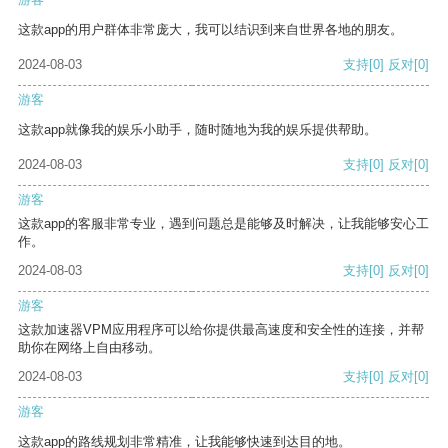
这款app的用户群体非常庞大，我可以结识到来自世界各地的朋友。
2024-08-03
支持
[0]
反对
[0]
游客
这款app就像我的娱乐小助手，随时随地为我的娱乐提供帮助。
2024-08-03
支持
[0]
反对
[0]
游客
这款app的客服非常专业，遇到问题总是能够及时解决，让我能够安心工
作。
2024-08-03
支持
[0]
反对
[0]
游客
这款加速器VPM应用程序可以给你提供最高速度和安全性的连接，并帮
助你在网络上自由移动。
2024-08-03
支持
[0]
反对
[0]
游客
这款app的路线规划非常精准，让我能够快速到达目的地。