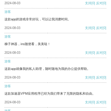
2024-08-03
支持
[0]
反对
[0]
游客
这款app的游戏非常好玩，可以让我消磨时间。
2024-08-03
支持
[0]
反对
[0]
游客
梯子神器，ins随便看，美美哒！
2024-08-03
支持
[0]
反对
[0]
游客
这款app就像我的私人助理，随时随地为我的办公提供帮助。
2024-08-03
支持
[0]
反对
[0]
游客
这款加速器VPM应用程序已经为我们带来了无限的隐私和自由。
2024-08-03
支持
[0]
反对
[0]
游客