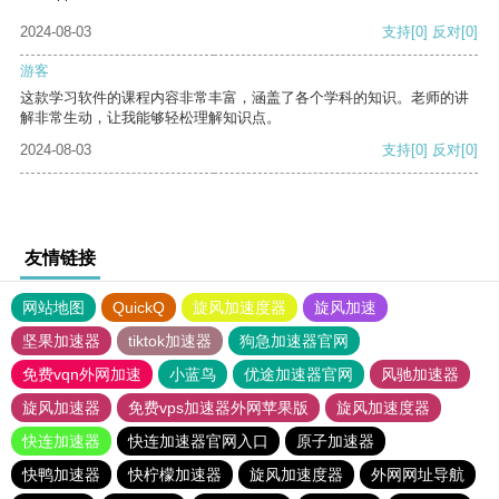
2024-08-03
支持
[0]
反对
[0]
游客
这款学习软件的课程内容非常丰富，涵盖了各个学科的知识。老师的讲
解非常生动，让我能够轻松理解知识点。
2024-08-03
支持
[0]
反对
[0]
友情链接
网站地图
QuickQ
旋风加速度器
旋风加速
坚果加速器
tiktok加速器
狗急加速器官网
免费vqn外网加速
小蓝鸟
优途加速器官网
风驰加速器
旋风加速器
免费vps加速器外网苹果版
旋风加速度器
快连加速器
快连加速器官网入口
原子加速器
快鸭加速器
快柠檬加速器
旋风加速度器
外网网址导航