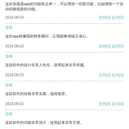
这款加速器app的功能有点单一，可以增加一些新功能，比如增加一个自
动切换线路的功能。
2024-08-03
支持
[0]
反对
[0]
游客
这款app就像我的财务顾问，让我能够省钱又省心。
2024-08-03
支持
[0]
反对
[0]
游客
这款软件的设计非常人性化，使用起来非常舒服。
2024-08-03
支持
[0]
反对
[0]
游客
这款软件的价格非常实惠，值得推荐。
2024-08-03
支持
[0]
反对
[0]
游客
这款软件的功能非常强大，使用起来非常方便。