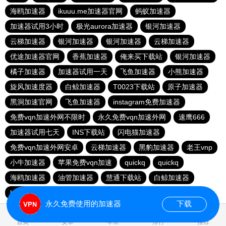
海鸥加速器
ikuuu.me加速器官网
蚂蚁加速器
加速器试用3小时
极光aurora加速器
银河加速器
云梯加速器
银河加速器
银河加速器
云梯加速器
优途加速器官网
香蕉加速器
俺来买下载站
银河加速器
橘子加速器
加速器试用一天
飞鱼加速器
小熊加速器
旋风加速度器
白鲸加速器
T0023下载站
原子加速器
黑洞加速官网
飞鱼加速器
instagram免费加速器
免费vqn加速外网不限时
永久免费vqn加速外网
速鹰666
加速器试用七天
INS下载站
闪电猫加速器
免费vqn加速外网安卓
云梯加速器
黑豹加速器
老王vnp
小牛加速器
苹果免费vqn加速
quickq
quickq
海鸥加速器
油管加速器
慧通下载站
白鲸加速器
hammer加速器
暴雪加速器vp
猎豹加速器
永久免费使用的加速器
下载
0.035684s
首页
安卓
苹果
排行
推荐