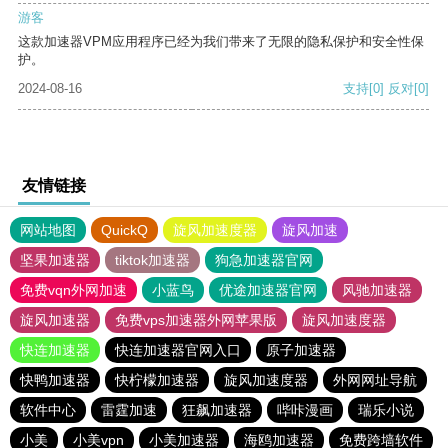
游客
这款加速器VPM应用程序已经为我们带来了无限的隐私保护和安全性保
护。
2024-08-16
支持
[0]
反对
[0]
友情链接
网站地图
QuickQ
旋风加速度器
旋风加速
坚果加速器
tiktok加速器
狗急加速器官网
免费vqn外网加速
小蓝鸟
优途加速器官网
风驰加速器
旋风加速器
免费vps加速器外网苹果版
旋风加速度器
快连加速器
快连加速器官网入口
原子加速器
快鸭加速器
快柠檬加速器
旋风加速度器
外网网址导航
软件中心
雷霆加速
狂飙加速器
哔咔漫画
瑞乐小说
小美
小美vpn
小美加速器
海鸥加速器
免费跨墙软件