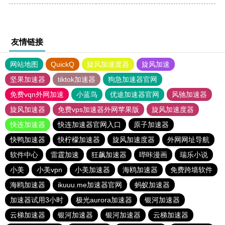
友情链接
网站地图
QuickQ
旋风加速度器
旋风加速
坚果加速器
tiktok加速器
狗急加速器官网
免费vqn外网加速
小蓝鸟
优途加速器官网
风驰加速器
旋风加速器
免费vps加速器外网苹果版
旋风加速度器
快连加速器
快连加速器官网入口
原子加速器
快鸭加速器
快柠檬加速器
旋风加速度器
外网网址导航
软件中心
雷霆加速
狂飙加速器
哔咔漫画
瑞乐小说
小美
小美vpn
小美加速器
海鸥加速器
免费跨墙软件
海鸥加速器
ikuuu.me加速器官网
蚂蚁加速器
加速器试用3小时
极光aurora加速器
银河加速器
云梯加速器
银河加速器
银河加速器
云梯加速器