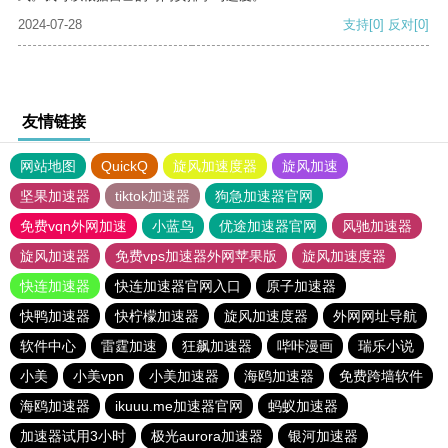
2024-07-28
支持
[0]
反对
[0]
友情链接
网站地图
QuickQ
旋风加速度器
旋风加速
坚果加速器
tiktok加速器
狗急加速器官网
免费vqn外网加速
小蓝鸟
优途加速器官网
风驰加速器
旋风加速器
免费vps加速器外网苹果版
旋风加速度器
快连加速器
快连加速器官网入口
原子加速器
快鸭加速器
快柠檬加速器
旋风加速度器
外网网址导航
软件中心
雷霆加速
狂飙加速器
哔咔漫画
瑞乐小说
小美
小美vpn
小美加速器
海鸥加速器
免费跨墙软件
海鸥加速器
ikuuu.me加速器官网
蚂蚁加速器
加速器试用3小时
极光aurora加速器
银河加速器