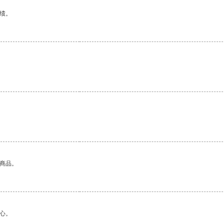
绩。
的商品。
心。