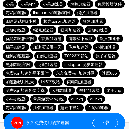
小美
小美vpn
小美加速器
海鸥加速器
免费跨墙软件
海鸥加速器
ikuuu.me加速器官网
蚂蚁加速器
加速器试用3小时
极光aurora加速器
银河加速器
云梯加速器
银河加速器
银河加速器
云梯加速器
优途加速器官网
香蕉加速器
俺来买下载站
银河加速器
橘子加速器
加速器试用一天
飞鱼加速器
小熊加速器
旋风加速度器
白鲸加速器
T0023下载站
原子加速器
黑洞加速官网
飞鱼加速器
instagram免费加速器
免费vqn加速外网不限时
永久免费vqn加速外网
速鹰666
加速器试用七天
INS下载站
闪电猫加速器
免费vqn加速外网安卓
云梯加速器
黑豹加速器
老王vnp
小牛加速器
苹果免费vqn加速
quickq
quickq
海鸥加速器
油管加速器
慧通下载站
白鲸加速器
hammer加速器
暴雪加速器vp
猎豹加速器
永久免费使用的加速器
下载