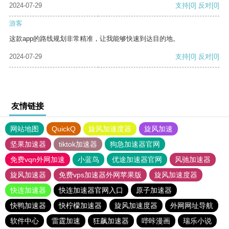
2024-07-29
支持
[0]
反对
[0]
游客
这款app的路线规划非常精准，让我能够快速到达目的地。
2024-07-29
支持
[0]
反对
[0]
友情链接
网站地图
QuickQ
旋风加速度器
旋风加速
坚果加速器
tiktok加速器
狗急加速器官网
免费vqn外网加速
小蓝鸟
优途加速器官网
风驰加速器
旋风加速器
免费vps加速器外网苹果版
旋风加速度器
快连加速器
快连加速器官网入口
原子加速器
快鸭加速器
快柠檬加速器
旋风加速度器
外网网址导航
软件中心
雷霆加速
狂飙加速器
哔咔漫画
瑞乐小说