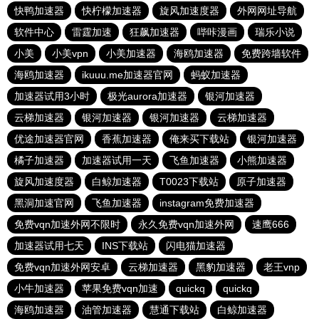
快鸭加速器
快柠檬加速器
旋风加速度器
外网网址导航
软件中心
雷霆加速
狂飙加速器
哔咔漫画
瑞乐小说
小美
小美vpn
小美加速器
海鸥加速器
免费跨墙软件
海鸥加速器
ikuuu.me加速器官网
蚂蚁加速器
加速器试用3小时
极光aurora加速器
银河加速器
云梯加速器
银河加速器
银河加速器
云梯加速器
优途加速器官网
香蕉加速器
俺来买下载站
银河加速器
橘子加速器
加速器试用一天
飞鱼加速器
小熊加速器
旋风加速度器
白鲸加速器
T0023下载站
原子加速器
黑洞加速官网
飞鱼加速器
instagram免费加速器
免费vqn加速外网不限时
永久免费vqn加速外网
速鹰666
加速器试用七天
INS下载站
闪电猫加速器
免费vqn加速外网安卓
云梯加速器
黑豹加速器
老王vnp
小牛加速器
苹果免费vqn加速
quickq
quickq
海鸥加速器
油管加速器
慧通下载站
白鲸加速器