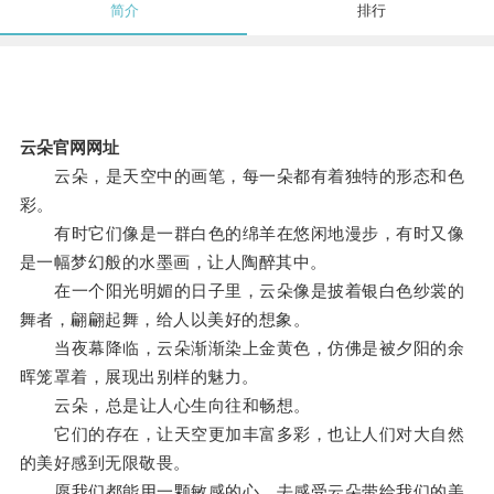
简介
排行
云朵官网网址
云朵，是天空中的画笔，每一朵都有着独特的形态和色
彩。
有时它们像是一群白色的绵羊在悠闲地漫步，有时又像
是一幅梦幻般的水墨画，让人陶醉其中。
在一个阳光明媚的日子里，云朵像是披着银白色纱裳的
舞者，翩翩起舞，给人以美好的想象。
当夜幕降临，云朵渐渐染上金黄色，仿佛是被夕阳的余
晖笼罩着，展现出别样的魅力。
云朵，总是让人心生向往和畅想。
它们的存在，让天空更加丰富多彩，也让人们对大自然
的美好感到无限敬畏。
愿我们都能用一颗敏感的心，去感受云朵带给我们的美