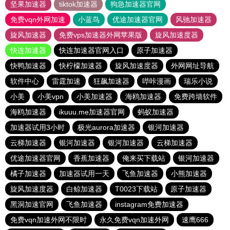
坚果加速器
tiktok加速器
狗急加速器官网
免费vqn外网加速
小蓝鸟
优途加速器官网
风驰加速器
旋风加速器
免费vps加速器外网苹果版
旋风加速度器
快连加速器
快连加速器官网入口
原子加速器
快鸭加速器
快柠檬加速器
旋风加速度器
外网网址导航
软件中心
雷霆加速
狂飙加速器
哔咔漫画
瑞乐小说
小美
小美vpn
小美加速器
海鸥加速器
免费跨墙软件
海鸥加速器
ikuuu.me加速器官网
蚂蚁加速器
加速器试用3小时
极光aurora加速器
银河加速器
云梯加速器
银河加速器
银河加速器
云梯加速器
优途加速器官网
香蕉加速器
俺来买下载站
银河加速器
橘子加速器
加速器试用一天
飞鱼加速器
小熊加速器
旋风加速度器
白鲸加速器
T0023下载站
原子加速器
黑洞加速官网
飞鱼加速器
instagram免费加速器
免费vqn加速外网不限时
永久免费vqn加速外网
速鹰666