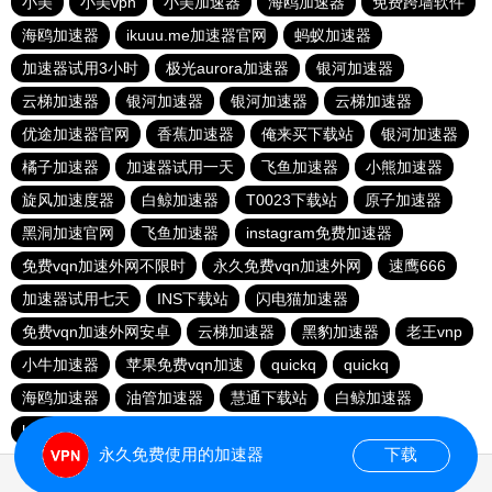
小美
小美vpn
小美加速器
海鸥加速器
免费跨墙软件
海鸥加速器
ikuuu.me加速器官网
蚂蚁加速器
加速器试用3小时
极光aurora加速器
银河加速器
云梯加速器
银河加速器
银河加速器
云梯加速器
优途加速器官网
香蕉加速器
俺来买下载站
银河加速器
橘子加速器
加速器试用一天
飞鱼加速器
小熊加速器
旋风加速度器
白鲸加速器
T0023下载站
原子加速器
黑洞加速官网
飞鱼加速器
instagram免费加速器
免费vqn加速外网不限时
永久免费vqn加速外网
速鹰666
加速器试用七天
INS下载站
闪电猫加速器
免费vqn加速外网安卓
云梯加速器
黑豹加速器
老王vnp
小牛加速器
苹果免费vqn加速
quickq
quickq
海鸥加速器
油管加速器
慧通下载站
白鲸加速器
hammer加速器
暴雪加速器vp
猎豹加速器
永久免费使用的加速器
下载