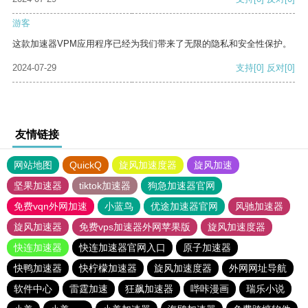
游客
这款加速器VPM应用程序已经为我们带来了无限的隐私和安全性保护。
2024-07-29
支持
[0]
反对
[0]
友情链接
网站地图
QuickQ
旋风加速度器
旋风加速
坚果加速器
tiktok加速器
狗急加速器官网
免费vqn外网加速
小蓝鸟
优途加速器官网
风驰加速器
旋风加速器
免费vps加速器外网苹果版
旋风加速度器
快连加速器
快连加速器官网入口
原子加速器
快鸭加速器
快柠檬加速器
旋风加速度器
外网网址导航
软件中心
雷霆加速
狂飙加速器
哔咔漫画
瑞乐小说