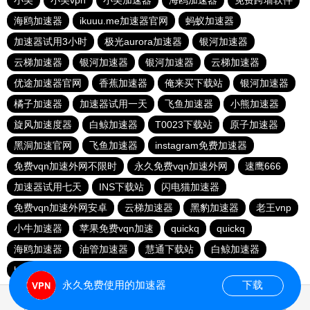
小美
小美vpn
小美加速器
海鸥加速器
免费跨墙软件
海鸥加速器
ikuuu.me加速器官网
蚂蚁加速器
加速器试用3小时
极光aurora加速器
银河加速器
云梯加速器
银河加速器
银河加速器
云梯加速器
优途加速器官网
香蕉加速器
俺来买下载站
银河加速器
橘子加速器
加速器试用一天
飞鱼加速器
小熊加速器
旋风加速度器
白鲸加速器
T0023下载站
原子加速器
黑洞加速官网
飞鱼加速器
instagram免费加速器
免费vqn加速外网不限时
永久免费vqn加速外网
速鹰666
加速器试用七天
INS下载站
闪电猫加速器
免费vqn加速外网安卓
云梯加速器
黑豹加速器
老王vnp
小牛加速器
苹果免费vqn加速
quickq
quickq
海鸥加速器
油管加速器
慧通下载站
白鲸加速器
hammer加速器
暴雪加速器vp
猎豹加速器
永久免费使用的加速器
下载
0.017048s