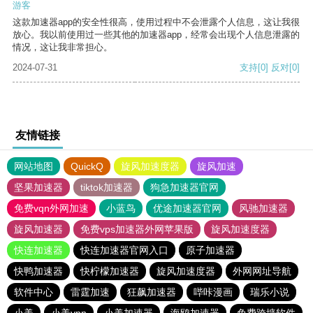
游客
这款加速器app的安全性很高，使用过程中不会泄露个人信息，这让我很
放心。我以前使用过一些其他的加速器app，经常会出现个人信息泄露的
情况，这让我非常担心。
2024-07-31
支持
[0]
反对
[0]
友情链接
网站地图
QuickQ
旋风加速度器
旋风加速
坚果加速器
tiktok加速器
狗急加速器官网
免费vqn外网加速
小蓝鸟
优途加速器官网
风驰加速器
旋风加速器
免费vps加速器外网苹果版
旋风加速度器
快连加速器
快连加速器官网入口
原子加速器
快鸭加速器
快柠檬加速器
旋风加速度器
外网网址导航
软件中心
雷霆加速
狂飙加速器
哔咔漫画
瑞乐小说