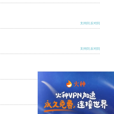
支持
[0]
反对
[0]
支持
[0]
反对
[0]
支持
[0]
反对
[0]
支持
[0]
反对
[0]