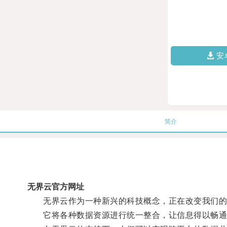
安
简介
无界云官方网址
无界云作为一种新兴的科技概念，正在改变我们的
它将各种数据资源进行统一整合，让信息得以畅通