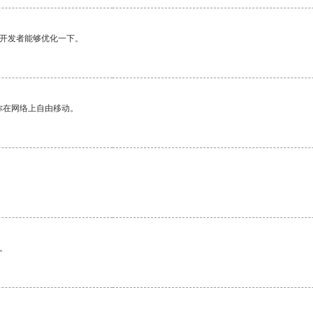
望开发者能够优化一下。
你在网络上自由移动。
。