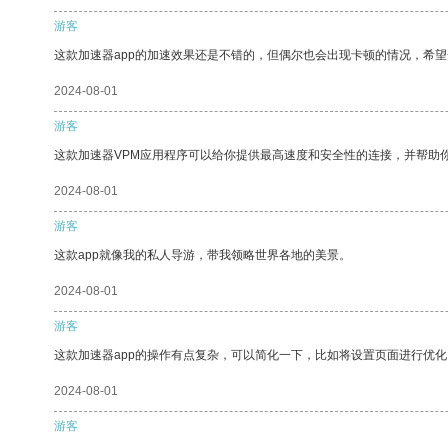
游客
这款加速器app的加速效果还是不错的，但偶尔也会出现卡顿的情况，希
2024-08-01
游客
这款加速器VPM应用程序可以给你提供最高速度和安全性的连接，并帮助
2024-08-01
游客
这款app就像我的私人导游，带我领略世界各地的美景。
2024-08-01
游客
这款加速器app的操作有点复杂，可以简化一下，比如将设置页面进行优化
2024-08-01
游客