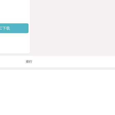
PC下载
排行