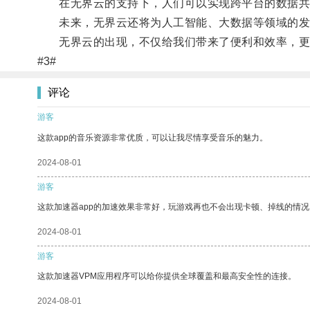
在无界云的支持下，人们可以实现跨平台的数据共
未来，无界云还将为人工智能、大数据等领域的发
无界云的出现，不仅给我们带来了便利和效率，更为
#3#
评论
游客
这款app的音乐资源非常优质，可以让我尽情享受音乐的魅力。
2024-08-01
游客
这款加速器app的加速效果非常好，玩游戏再也不会出现卡顿、掉线的情况
2024-08-01
游客
这款加速器VPM应用程序可以给你提供全球覆盖和最高安全性的连接。
2024-08-01