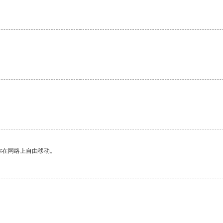
。
你在网络上自由移动。