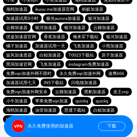
小美
小美vpn
小美加速器
海鸥加速器
免费跨墙软件
海鸥加速器
ikuuu.me加速器官网
蚂蚁加速器
加速器试用3小时
极光aurora加速器
银河加速器
云梯加速器
银河加速器
银河加速器
云梯加速器
优途加速器官网
香蕉加速器
俺来买下载站
银河加速器
橘子加速器
加速器试用一天
飞鱼加速器
小熊加速器
旋风加速度器
白鲸加速器
T0023下载站
原子加速器
黑洞加速官网
飞鱼加速器
instagram免费加速器
免费vqn加速外网不限时
永久免费vqn加速外网
速鹰666
加速器试用七天
INS下载站
闪电猫加速器
免费vqn加速外网安卓
云梯加速器
黑豹加速器
老王vnp
小牛加速器
苹果免费vqn加速
quickq
quickq
海鸥加速器
油管加速器
慧通下载站
白鲸加速器
hammer加速器
暴雪加速器vp
猎豹加速器
永久免费使用的加速器
下载
0.019088s