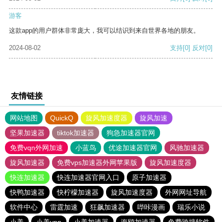
游客
这款app的用户群体非常庞大，我可以结识到来自世界各地的朋友。
2024-08-02
支持
[0]
反对
[0]
友情链接
网站地图
QuickQ
旋风加速度器
旋风加速
坚果加速器
tiktok加速器
狗急加速器官网
免费vqn外网加速
小蓝鸟
优途加速器官网
风驰加速器
旋风加速器
免费vps加速器外网苹果版
旋风加速度器
快连加速器
快连加速器官网入口
原子加速器
快鸭加速器
快柠檬加速器
旋风加速度器
外网网址导航
软件中心
雷霆加速
狂飙加速器
哔咔漫画
瑞乐小说