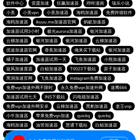
软件中心
雷霆加速
狂飙加速器
哔咔漫画
瑞乐小说
小美
小美vpn
小美加速器
海鸥加速器
免费跨墙软件
海鸥加速器
ikuuu.me加速器官网
蚂蚁加速器
加速器试用3小时
极光aurora加速器
银河加速器
云梯加速器
银河加速器
银河加速器
云梯加速器
优途加速器官网
香蕉加速器
俺来买下载站
银河加速器
橘子加速器
加速器试用一天
飞鱼加速器
小熊加速器
旋风加速度器
白鲸加速器
T0023下载站
原子加速器
黑洞加速官网
飞鱼加速器
instagram免费加速器
免费vqn加速外网不限时
永久免费vqn加速外网
速鹰666
加速器试用七天
INS下载站
闪电猫加速器
免费vqn加速外网安卓
云梯加速器
黑豹加速器
老王vnp
小牛加速器
苹果免费vqn加速
quickq
quickq
海鸥加速器
油管加速器
慧通下载站
白鲸加速器
hammer加速器
暴雪加速器vp
猎豹加速器