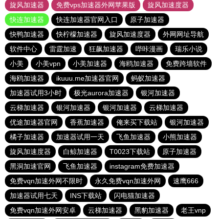
旋风加速器
免费vps加速器外网苹果版
旋风加速度器
快连加速器
快连加速器官网入口
原子加速器
快鸭加速器
快柠檬加速器
旋风加速度器
外网网址导航
软件中心
雷霆加速
狂飙加速器
哔咔漫画
瑞乐小说
小美
小美vpn
小美加速器
海鸥加速器
免费跨墙软件
海鸥加速器
ikuuu.me加速器官网
蚂蚁加速器
加速器试用3小时
极光aurora加速器
银河加速器
云梯加速器
银河加速器
银河加速器
云梯加速器
优途加速器官网
香蕉加速器
俺来买下载站
银河加速器
橘子加速器
加速器试用一天
飞鱼加速器
小熊加速器
旋风加速度器
白鲸加速器
T0023下载站
原子加速器
黑洞加速官网
飞鱼加速器
instagram免费加速器
免费vqn加速外网不限时
永久免费vqn加速外网
速鹰666
加速器试用七天
INS下载站
闪电猫加速器
免费vqn加速外网安卓
云梯加速器
黑豹加速器
老王vnp