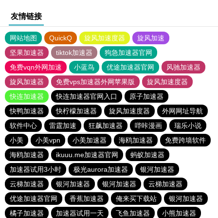
友情链接
网站地图
QuickQ
旋风加速度器
旋风加速
坚果加速器
tiktok加速器
狗急加速器官网
免费vqn外网加速
小蓝鸟
优途加速器官网
风驰加速器
旋风加速器
免费vps加速器外网苹果版
旋风加速度器
快连加速器
快连加速器官网入口
原子加速器
快鸭加速器
快柠檬加速器
旋风加速度器
外网网址导航
软件中心
雷霆加速
狂飙加速器
哔咔漫画
瑞乐小说
小美
小美vpn
小美加速器
海鸥加速器
免费跨墙软件
海鸥加速器
ikuuu.me加速器官网
蚂蚁加速器
加速器试用3小时
极光aurora加速器
银河加速器
云梯加速器
银河加速器
银河加速器
云梯加速器
优途加速器官网
香蕉加速器
俺来买下载站
银河加速器
橘子加速器
加速器试用一天
飞鱼加速器
小熊加速器