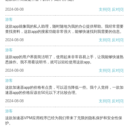
2024-08-08
支持
[0]
反对
[0]
游客
这款app就像我的私人助理，随时随地为我的办公提供帮助。我经常需要
查找资料，这款app的搜索功能非常强大，能够快速找到我需要的信息。
2024-08-08
支持
[0]
反对
[0]
游客
这款app的用户界面简洁明了，使用起来非常容易上手，让我能够快速熟
悉操作。我不用看说明书，就可以轻松使用这款app。
2024-08-08
支持
[0]
反对
[0]
游客
这款加速器app的价格有点贵，可以适当降低一些。我个人觉得，一款加
速器app的价格应该在50元以下才比较合理。
2024-08-08
支持
[0]
反对
[0]
游客
这款加速器VPM应用程序已经为我们带来了无限的隐私保护和安全性保
护。