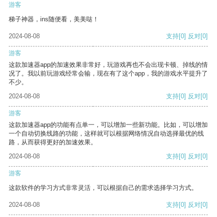
游客
梯子神器，ins随便看，美美哒！
2024-08-08
支持
[0]
反对
[0]
游客
这款加速器app的加速效果非常好，玩游戏再也不会出现卡顿、掉线的情
况了。我以前玩游戏经常会输，现在有了这个app，我的游戏水平提升了
不少。
2024-08-08
支持
[0]
反对
[0]
游客
这款加速器app的功能有点单一，可以增加一些新功能。比如，可以增加
一个自动切换线路的功能，这样就可以根据网络情况自动选择最优的线
路，从而获得更好的加速效果。
2024-08-08
支持
[0]
反对
[0]
游客
这款软件的学习方式非常灵活，可以根据自己的需求选择学习方式。
2024-08-08
支持
[0]
反对
[0]