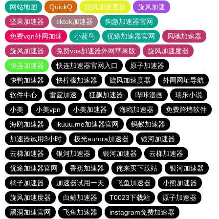
网站地图
QuickQ
旋风加速度器
旋风加速
坚果加速器
tiktok加速器
狗急加速器官网
免费vqn外网加速
小蓝鸟
优途加速器官网
风驰加速器
旋风加速器
免费vps加速器外网苹果版
旋风加速度器
快连加速器
快连加速器官网入口
原子加速器
快鸭加速器
快柠檬加速器
旋风加速度器
外网网址导航
软件中心
雷霆加速
狂飙加速器
哔咔漫画
瑞乐小说
小美
小美vpn
小美加速器
海鸥加速器
免费跨墙软件
海鸥加速器
ikuuu.me加速器官网
蚂蚁加速器
加速器试用3小时
极光aurora加速器
银河加速器
云梯加速器
银河加速器
银河加速器
云梯加速器
优途加速器官网
香蕉加速器
俺来买下载站
银河加速器
橘子加速器
加速器试用一天
飞鱼加速器
小熊加速器
旋风加速度器
白鲸加速器
T0023下载站
原子加速器
黑洞加速官网
飞鱼加速器
instagram免费加速器