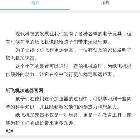
简介
排行
现代科技的发展让我们拥有了各种各样的电子玩具，但
有时候简单的纸飞机也能给孩子们带来无限乐趣。
为了让纸飞机飞得更远更高，一位有创意的家长发明了
纸飞机加速器。
这个小巧的装置可以通过一定的机械原理，为纸飞机提
供额外的动力，让它在空中飞行更加稳定和远距离。
纸飞机加速器官网
孩子们在使用这个加速器的过程中，可以学习到一些简
单的科学知识，并且能够激发他们的创造力和想象力。
纸飞机加速器不仅是一种玩具，更是一种教育工具，能
够为孩子们的成长带来更多乐趣。
#3#