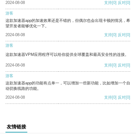
2024-08-08
支持
[0]
反对
[0]
游客
这款加速器app的加速效果还是不错的，但偶尔也会出现卡顿的情况，希
望开发者能够优化一下。
2024-08-08
支持
[0]
反对
[0]
游客
这款加速器VPM应用程序可以给你提供全球覆盖和最高安全性的连接。
2024-08-08
支持
[0]
反对
[0]
游客
这款加速器app的功能有点单一，可以增加一些新功能，比如增加一个自
动切换线路的功能。
2024-08-08
支持
[0]
反对
[0]
友情链接