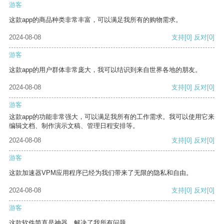
游客
这款app的商品种类非常丰富，可以满足我所有的购物需求。
2024-08-08
支持
[0]
反对
[0]
游客
这款app的用户群体非常庞大，我可以结识到来自世界各地的朋友。
2024-08-08
支持
[0]
反对
[0]
游客
这款app的功能非常强大，可以满足我所有的工作需求。我可以使用它来
编辑文档、制作演示文稿、管理日程安排等。
2024-08-08
支持
[0]
反对
[0]
游客
这款加速器VPM应用程序已经为我们带来了无限的隐私和自由。
2024-08-08
支持
[0]
反对
[0]
游客
这款软件简直是神器，解决了我所有问题。