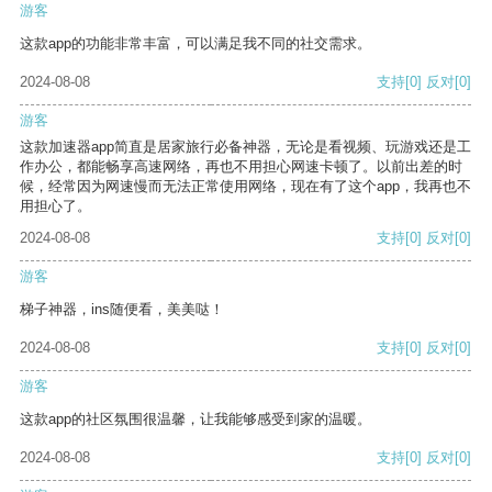
游客
这款app的功能非常丰富，可以满足我不同的社交需求。
2024-08-08
支持
[0]
反对
[0]
游客
这款加速器app简直是居家旅行必备神器，无论是看视频、玩游戏还是工
作办公，都能畅享高速网络，再也不用担心网速卡顿了。以前出差的时
候，经常因为网速慢而无法正常使用网络，现在有了这个app，我再也不
用担心了。
2024-08-08
支持
[0]
反对
[0]
游客
梯子神器，ins随便看，美美哒！
2024-08-08
支持
[0]
反对
[0]
游客
这款app的社区氛围很温馨，让我能够感受到家的温暖。
2024-08-08
支持
[0]
反对
[0]