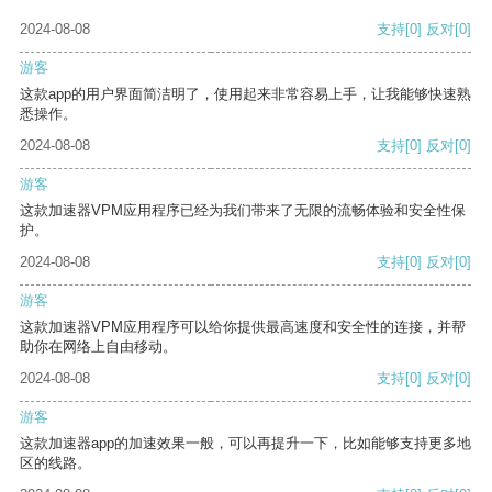
2024-08-08
支持
[0]
反对
[0]
游客
这款app的用户界面简洁明了，使用起来非常容易上手，让我能够快速熟
悉操作。
2024-08-08
支持
[0]
反对
[0]
游客
这款加速器VPM应用程序已经为我们带来了无限的流畅体验和安全性保
护。
2024-08-08
支持
[0]
反对
[0]
游客
这款加速器VPM应用程序可以给你提供最高速度和安全性的连接，并帮
助你在网络上自由移动。
2024-08-08
支持
[0]
反对
[0]
游客
这款加速器app的加速效果一般，可以再提升一下，比如能够支持更多地
区的线路。