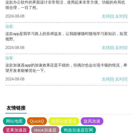
这款办公软件的界面设计非常简洁，使用起来非常方便。功能的布局也
很合理，一目了然。
2024-08-08
支持
[0]
反对
[0]
游客
这款app是我学习路上的良师益友，让我能够随时随地学习新知识，拓宽
视野。
2024-08-08
支持
[0]
反对
[0]
游客
这款加速器app的加速效果还是不错的，但偶尔也会出现卡顿的情况，希
望开发者能够优化一下。
2024-08-08
支持
[0]
反对
[0]
友情链接
网站地图
QuickQ
旋风加速度器
旋风加速
坚果加速器
tiktok加速器
狗急加速器官网