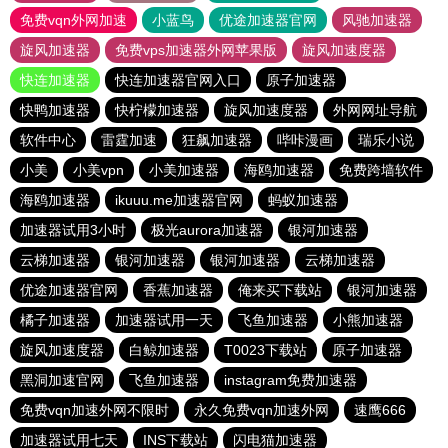
免费vqn外网加速
小蓝鸟
优途加速器官网
风驰加速器
旋风加速器
免费vps加速器外网苹果版
旋风加速度器
快连加速器
快连加速器官网入口
原子加速器
快鸭加速器
快柠檬加速器
旋风加速度器
外网网址导航
软件中心
雷霆加速
狂飙加速器
哔咔漫画
瑞乐小说
小美
小美vpn
小美加速器
海鸥加速器
免费跨墙软件
海鸥加速器
ikuuu.me加速器官网
蚂蚁加速器
加速器试用3小时
极光aurora加速器
银河加速器
云梯加速器
银河加速器
银河加速器
云梯加速器
优途加速器官网
香蕉加速器
俺来买下载站
银河加速器
橘子加速器
加速器试用一天
飞鱼加速器
小熊加速器
旋风加速度器
白鲸加速器
T0023下载站
原子加速器
黑洞加速官网
飞鱼加速器
instagram免费加速器
免费vqn加速外网不限时
永久免费vqn加速外网
速鹰666
加速器试用七天
INS下载站
闪电猫加速器