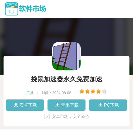
袋鼠加速器永久免费加速
工具
|
时间：2024-08-08
|
安卓下载
苹果下载
PC下载
安卓市场，安全绿色