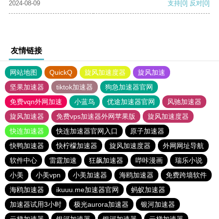
2024-08-09
支持
[0]
反对
[0]
友情链接
网站地图
QuickQ
旋风加速度器
旋风加速
坚果加速器
tiktok加速器
狗急加速器官网
免费vqn外网加速
小蓝鸟
优途加速器官网
风驰加速器
旋风加速器
免费vps加速器外网苹果版
旋风加速度器
快连加速器
快连加速器官网入口
原子加速器
快鸭加速器
快柠檬加速器
旋风加速度器
外网网址导航
软件中心
雷霆加速
狂飙加速器
哔咔漫画
瑞乐小说
小美
小美vpn
小美加速器
海鸥加速器
免费跨墙软件
海鸥加速器
ikuuu.me加速器官网
蚂蚁加速器
加速器试用3小时
极光aurora加速器
银河加速器