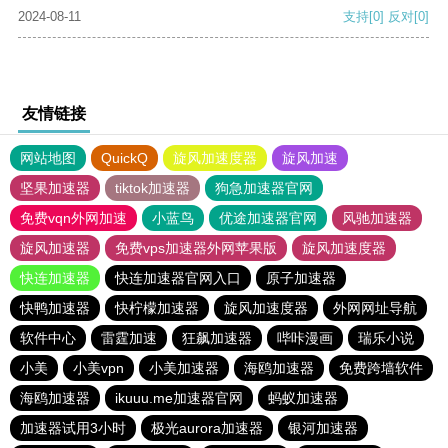
2024-08-11
支持
[0]
反对
[0]
友情链接
网站地图
QuickQ
旋风加速度器
旋风加速
坚果加速器
tiktok加速器
狗急加速器官网
免费vqn外网加速
小蓝鸟
优途加速器官网
风驰加速器
旋风加速器
免费vps加速器外网苹果版
旋风加速度器
快连加速器
快连加速器官网入口
原子加速器
快鸭加速器
快柠檬加速器
旋风加速度器
外网网址导航
软件中心
雷霆加速
狂飙加速器
哔咔漫画
瑞乐小说
小美
小美vpn
小美加速器
海鸥加速器
免费跨墙软件
海鸥加速器
ikuuu.me加速器官网
蚂蚁加速器
加速器试用3小时
极光aurora加速器
银河加速器