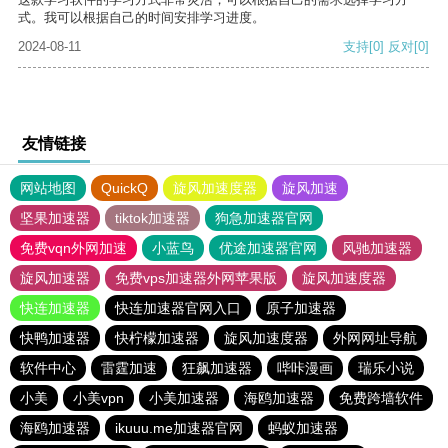
式。我可以根据自己的时间安排学习进度。
2024-08-11
支持
[0]
反对
[0]
友情链接
网站地图
QuickQ
旋风加速度器
旋风加速
坚果加速器
tiktok加速器
狗急加速器官网
免费vqn外网加速
小蓝鸟
优途加速器官网
风驰加速器
旋风加速器
免费vps加速器外网苹果版
旋风加速度器
快连加速器
快连加速器官网入口
原子加速器
快鸭加速器
快柠檬加速器
旋风加速度器
外网网址导航
软件中心
雷霆加速
狂飙加速器
哔咔漫画
瑞乐小说
小美
小美vpn
小美加速器
海鸥加速器
免费跨墙软件
海鸥加速器
ikuuu.me加速器官网
蚂蚁加速器