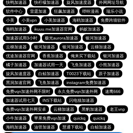
快鸭加速器
快柠檬加速器
旋风加速度器
外网网址导航
软件中心
雷霆加速
狂飙加速器
哔咔漫画
瑞乐小说
小美
小美vpn
小美加速器
海鸥加速器
免费跨墙软件
海鸥加速器
ikuuu.me加速器官网
蚂蚁加速器
加速器试用3小时
极光aurora加速器
银河加速器
云梯加速器
银河加速器
银河加速器
云梯加速器
优途加速器官网
香蕉加速器
俺来买下载站
银河加速器
橘子加速器
加速器试用一天
飞鱼加速器
小熊加速器
旋风加速度器
白鲸加速器
T0023下载站
原子加速器
黑洞加速官网
飞鱼加速器
instagram免费加速器
免费vqn加速外网不限时
永久免费vqn加速外网
速鹰666
加速器试用七天
INS下载站
闪电猫加速器
免费vqn加速外网安卓
云梯加速器
黑豹加速器
老王vnp
小牛加速器
苹果免费vqn加速
quickq
quickq
海鸥加速器
油管加速器
慧通下载站
白鲸加速器