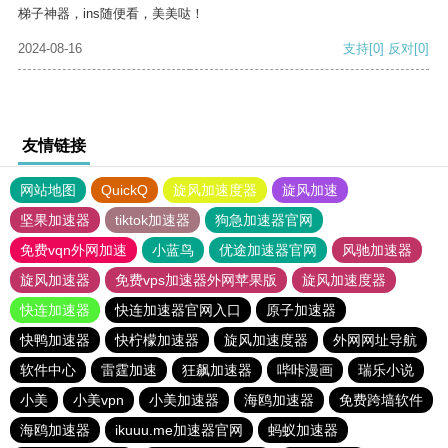
梯子神器，ins随便看，美美哒！
2024-08-16
支持
[0]
反对
[0]
友情链接
网站地图
QuickQ
旋风加速度器
旋风加速
坚果加速器
tiktok加速器
狗急加速器官网
免费vqn外网加速
小蓝鸟
优途加速器官网
风驰加速器
旋风加速器
免费vps加速器外网苹果版
旋风加速度器
快连加速器
快连加速器官网入口
原子加速器
快鸭加速器
快柠檬加速器
旋风加速度器
外网网址导航
软件中心
雷霆加速
狂飙加速器
哔咔漫画
瑞乐小说
小美
小美vpn
小美加速器
海鸥加速器
免费跨墙软件
海鸥加速器
ikuuu.me加速器官网
蚂蚁加速器