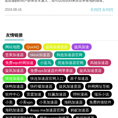
这款app的用户群体非常庞大，我可以结识到来自世界各地的朋友。
2024-08-16
支持
[0]
反对
[0]
友情链接
网站地图
QuickQ
旋风加速度器
旋风加速
坚果加速器
tiktok加速器
狗急加速器官网
免费vqn外网加速
小蓝鸟
优途加速器官网
风驰加速器
旋风加速器
免费vps加速器外网苹果版
旋风加速度器
快连加速器
快连加速器官网入口
原子加速器
快鸭加速器
快柠檬加速器
旋风加速度器
外网网址导航
软件中心
雷霆加速
狂飙加速器
哔咔漫画
瑞乐小说
小美
小美vpn
小美加速器
海鸥加速器
免费跨墙软件
海鸥加速器
ikuuu.me加速器官网
蚂蚁加速器