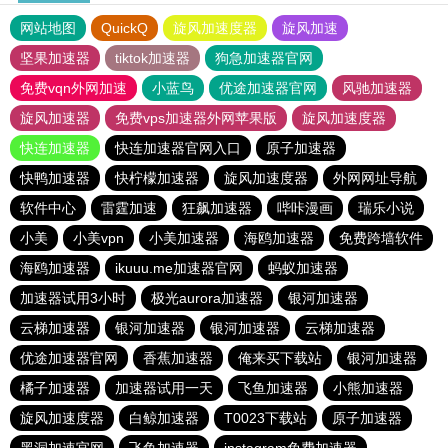
网站地图
QuickQ
旋风加速度器
旋风加速
坚果加速器
tiktok加速器
狗急加速器官网
免费vqn外网加速
小蓝鸟
优途加速器官网
风驰加速器
旋风加速器
免费vps加速器外网苹果版
旋风加速度器
快连加速器
快连加速器官网入口
原子加速器
快鸭加速器
快柠檬加速器
旋风加速度器
外网网址导航
软件中心
雷霆加速
狂飙加速器
哔咔漫画
瑞乐小说
小美
小美vpn
小美加速器
海鸥加速器
免费跨墙软件
海鸥加速器
ikuuu.me加速器官网
蚂蚁加速器
加速器试用3小时
极光aurora加速器
银河加速器
云梯加速器
银河加速器
银河加速器
云梯加速器
优途加速器官网
香蕉加速器
俺来买下载站
银河加速器
橘子加速器
加速器试用一天
飞鱼加速器
小熊加速器
旋风加速度器
白鲸加速器
T0023下载站
原子加速器