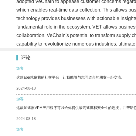
adopted VeChain to appease customer concerns regarding 
which enables real-time data collection. This allows bus
technology provides businesses with actionable insight
fundamental role in the ecosystem. VET allows business
collaboration. VeChain's potential to transform supply 
capability to revolutionize numerous industries, ultima
评论
游客
这款app就像我的社交平台，让我能够与志同道合的朋友一起交流。
2024-08-18
游客
这款加速器VPM应用程序可以给你提供最高速度和安全性的连接，并帮助
2024-08-18
游客