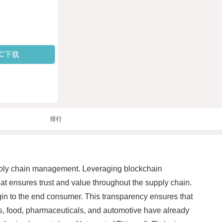
PC下载
排行
supply chain management. Leveraging blockchain
at ensures trust and value throughout the supply chain.
igin to the end consumer. This transparency ensures that
ds, food, pharmaceuticals, and automotive have already