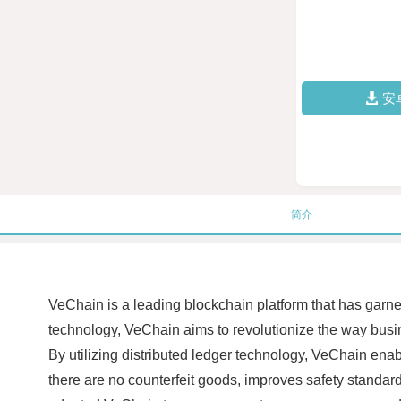
安
简介
VeChain is a leading blockchain platform that has garn
technology, VeChain aims to revolutionize the way busin
By utilizing distributed ledger technology, VeChain enab
there are no counterfeit goods, improves safety standar