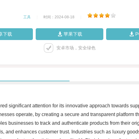
工具
|
时间：2024-08-18
|
卓下载
苹果下载
安卓市场，安全绿色
ered significant attention for its innovative approach towards 
esses operate, by creating a secure and transparent platform th
les businesses to track and authenticate products from their or
ds, and enhances customer trust. Industries such as luxury goo