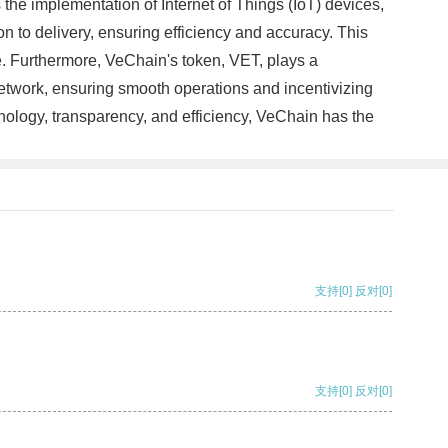
he implementation of Internet of Things (IoT) devices,
n to delivery, ensuring efficiency and accuracy. This
e. Furthermore, VeChain's token, VET, plays a
etwork, ensuring smooth operations and incentivizing
nology, transparency, and efficiency, VeChain has the
支持
[0]
反对
[0]
支持
[0]
反对
[0]