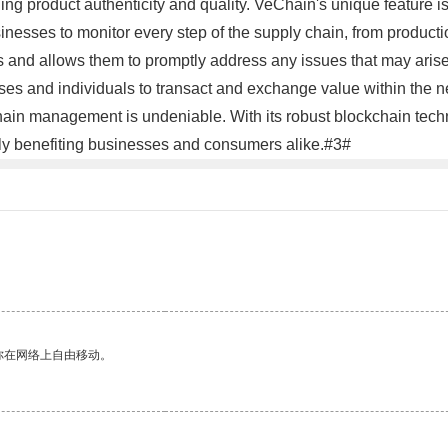
product authenticity and quality. VeChain's unique feature is t
inesses to monitor every step of the supply chain, from productio
s and allows them to promptly address any issues that may aris
es and individuals to transact and exchange value within the n
chain management is undeniable. With its robust blockchain tech
tely benefiting businesses and consumers alike.#3#
你在网络上自由移动。