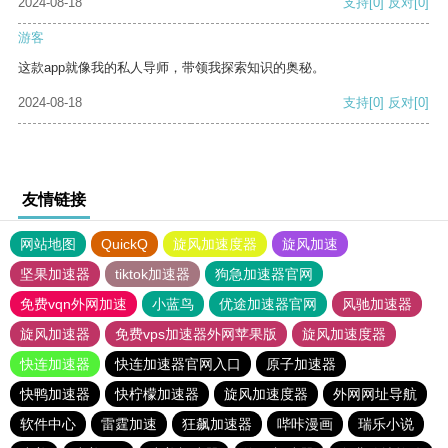
2024-08-18
支持
[0]
反对
[0]
游客
这款app就像我的私人导师，带领我探索知识的奥秘。
2024-08-18
支持
[0]
反对
[0]
友情链接
网站地图
QuickQ
旋风加速度器
旋风加速
坚果加速器
tiktok加速器
狗急加速器官网
免费vqn外网加速
小蓝鸟
优途加速器官网
风驰加速器
旋风加速器
免费vps加速器外网苹果版
旋风加速度器
快连加速器
快连加速器官网入口
原子加速器
快鸭加速器
快柠檬加速器
旋风加速度器
外网网址导航
软件中心
雷霆加速
狂飙加速器
哔咔漫画
瑞乐小说