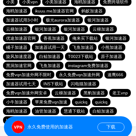
小美
小美vpn
小美加速器
海鸥加速器
免费跨墙软件
海鸥加速器
ikuuu.me加速器官网
蚂蚁加速器
加速器试用3小时
极光aurora加速器
银河加速器
云梯加速器
银河加速器
银河加速器
云梯加速器
优途加速器官网
香蕉加速器
俺来买下载站
银河加速器
橘子加速器
加速器试用一天
飞鱼加速器
小熊加速器
旋风加速度器
白鲸加速器
T0023下载站
原子加速器
黑洞加速官网
飞鱼加速器
instagram免费加速器
免费vqn加速外网不限时
永久免费vqn加速外网
速鹰666
加速器试用七天
INS下载站
闪电猫加速器
免费vqn加速外网安卓
云梯加速器
黑豹加速器
老王vnp
小牛加速器
苹果免费vqn加速
quickq
quickq
海鸥加速器
油管加速器
慧通下载站
白鲸加速器
hammer加速器
暴雪加速器vp
猎豹加速器
永久免费使用的加速器
下载