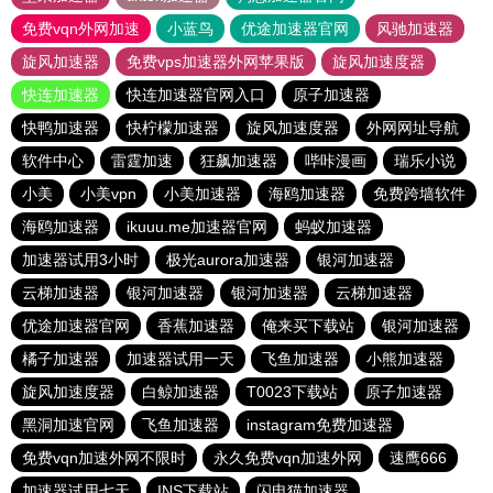
免费vqn外网加速
小蓝鸟
优途加速器官网
风驰加速器
旋风加速器
免费vps加速器外网苹果版
旋风加速度器
快连加速器
快连加速器官网入口
原子加速器
快鸭加速器
快柠檬加速器
旋风加速度器
外网网址导航
软件中心
雷霆加速
狂飙加速器
哔咔漫画
瑞乐小说
小美
小美vpn
小美加速器
海鸥加速器
免费跨墙软件
海鸥加速器
ikuuu.me加速器官网
蚂蚁加速器
加速器试用3小时
极光aurora加速器
银河加速器
云梯加速器
银河加速器
银河加速器
云梯加速器
优途加速器官网
香蕉加速器
俺来买下载站
银河加速器
橘子加速器
加速器试用一天
飞鱼加速器
小熊加速器
旋风加速度器
白鲸加速器
T0023下载站
原子加速器
黑洞加速官网
飞鱼加速器
instagram免费加速器
免费vqn加速外网不限时
永久免费vqn加速外网
速鹰666
加速器试用七天
INS下载站
闪电猫加速器