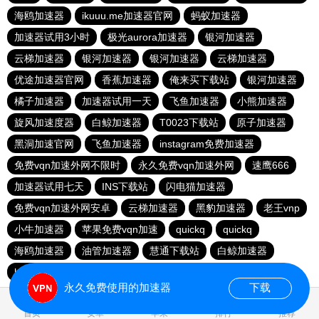
海鸥加速器
ikuuu.me加速器官网
蚂蚁加速器
加速器试用3小时
极光aurora加速器
银河加速器
云梯加速器
银河加速器
银河加速器
云梯加速器
优途加速器官网
香蕉加速器
俺来买下载站
银河加速器
橘子加速器
加速器试用一天
飞鱼加速器
小熊加速器
旋风加速度器
白鲸加速器
T0023下载站
原子加速器
黑洞加速官网
飞鱼加速器
instagram免费加速器
免费vqn加速外网不限时
永久免费vqn加速外网
速鹰666
加速器试用七天
INS下载站
闪电猫加速器
免费vqn加速外网安卓
云梯加速器
黑豹加速器
老王vnp
小牛加速器
苹果免费vqn加速
quickq
quickq
海鸥加速器
油管加速器
慧通下载站
白鲸加速器
hammer加速器
暴雪加速器vp
猎豹加速器
永久免费使用的加速器
下载
0.028522s
首页
安卓
苹果
排行
推荐