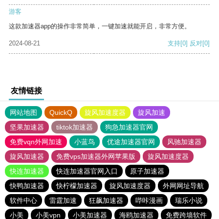
游客
这款加速器app的操作非常简单，一键加速就能开启，非常方便。
2024-08-21
支持
[0]
反对
[0]
友情链接
网站地图
QuickQ
旋风加速度器
旋风加速
坚果加速器
tiktok加速器
狗急加速器官网
免费vqn外网加速
小蓝鸟
优途加速器官网
风驰加速器
旋风加速器
免费vps加速器外网苹果版
旋风加速度器
快连加速器
快连加速器官网入口
原子加速器
快鸭加速器
快柠檬加速器
旋风加速度器
外网网址导航
软件中心
雷霆加速
狂飙加速器
哔咔漫画
瑞乐小说
小美
小美vpn
小美加速器
海鸥加速器
免费跨墙软件