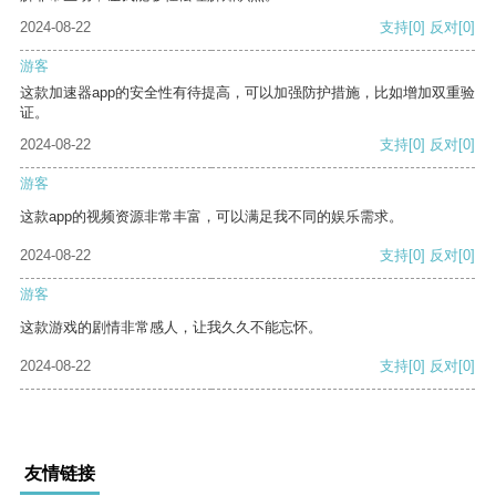
2024-08-22
支持
[0]
反对
[0]
游客
这款加速器app的安全性有待提高，可以加强防护措施，比如增加双重验
证。
2024-08-22
支持
[0]
反对
[0]
游客
这款app的视频资源非常丰富，可以满足我不同的娱乐需求。
2024-08-22
支持
[0]
反对
[0]
游客
这款游戏的剧情非常感人，让我久久不能忘怀。
2024-08-22
支持
[0]
反对
[0]
友情链接