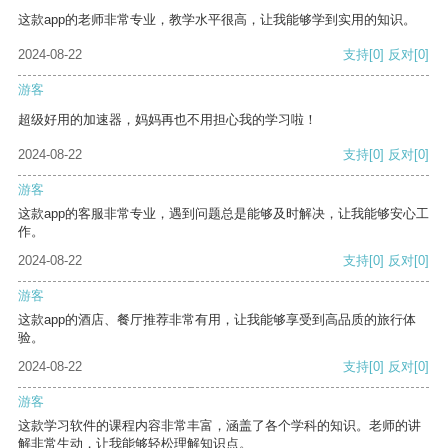
这款app的老师非常专业，教学水平很高，让我能够学到实用的知识。
2024-08-22
支持
[0]
反对
[0]
游客
超级好用的加速器，妈妈再也不用担心我的学习啦！
2024-08-22
支持
[0]
反对
[0]
游客
这款app的客服非常专业，遇到问题总是能够及时解决，让我能够安心工
作。
2024-08-22
支持
[0]
反对
[0]
游客
这款app的酒店、餐厅推荐非常有用，让我能够享受到高品质的旅行体
验。
2024-08-22
支持
[0]
反对
[0]
游客
这款学习软件的课程内容非常丰富，涵盖了各个学科的知识。老师的讲
解非常生动，让我能够轻松理解知识点。