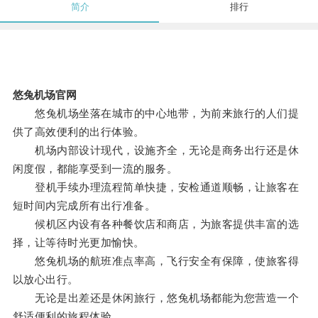
简介
排行
悠兔机场官网
悠兔机场坐落在城市的中心地带，为前来旅行的人们提
供了高效便利的出行体验。
机场内部设计现代，设施齐全，无论是商务出行还是休
闲度假，都能享受到一流的服务。
登机手续办理流程简单快捷，安检通道顺畅，让旅客在
短时间内完成所有出行准备。
候机区内设有各种餐饮店和商店，为旅客提供丰富的选
择，让等待时光更加愉快。
悠兔机场的航班准点率高，飞行安全有保障，使旅客得
以放心出行。
无论是出差还是休闲旅行，悠兔机场都能为您营造一个
舒适便利的旅程体验。