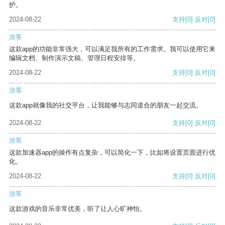
护。
2024-08-22
支持
[0]
反对
[0]
游客
这款app的功能非常强大，可以满足我所有的工作需求。我可以使用它来
编辑文档、制作演示文稿、管理日程安排等。
2024-08-22
支持
[0]
反对
[0]
游客
这款app就像我的社交平台，让我能够与志同道合的朋友一起交流。
2024-08-22
支持
[0]
反对
[0]
游客
这款加速器app的操作有点复杂，可以简化一下，比如将设置页面进行优
化。
2024-08-22
支持
[0]
反对
[0]
游客
这款游戏的音乐非常优美，听了让人心旷神怡。