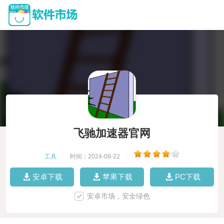
飞驰加速器官网
工具
|
时间：2024-08-22
|
安卓下载
苹果下载
PC下载
安卓市场，安全绿色