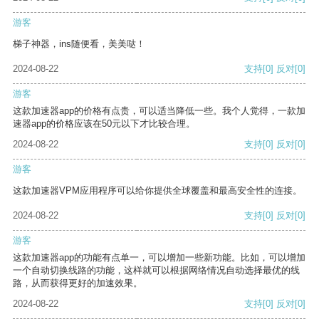
游客
梯子神器，ins随便看，美美哒！
2024-08-22
支持
[0]
反对
[0]
游客
这款加速器app的价格有点贵，可以适当降低一些。我个人觉得，一款加
速器app的价格应该在50元以下才比较合理。
2024-08-22
支持
[0]
反对
[0]
游客
这款加速器VPM应用程序可以给你提供全球覆盖和最高安全性的连接。
2024-08-22
支持
[0]
反对
[0]
游客
这款加速器app的功能有点单一，可以增加一些新功能。比如，可以增加
一个自动切换线路的功能，这样就可以根据网络情况自动选择最优的线
路，从而获得更好的加速效果。
2024-08-22
支持
[0]
反对
[0]