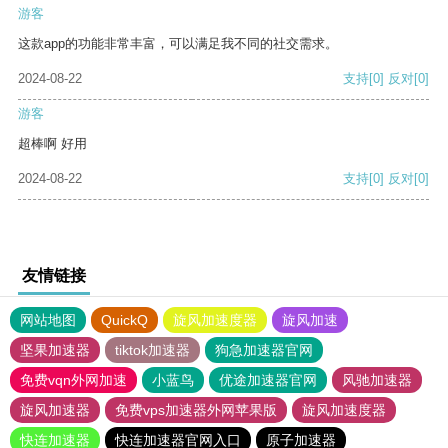
游客
这款app的功能非常丰富，可以满足我不同的社交需求。
2024-08-22
支持
[0]
反对
[0]
游客
超棒啊 好用
2024-08-22
支持
[0]
反对
[0]
友情链接
网站地图
QuickQ
旋风加速度器
旋风加速
坚果加速器
tiktok加速器
狗急加速器官网
免费vqn外网加速
小蓝鸟
优途加速器官网
风驰加速器
旋风加速器
免费vps加速器外网苹果版
旋风加速度器
快连加速器
快连加速器官网入口
原子加速器