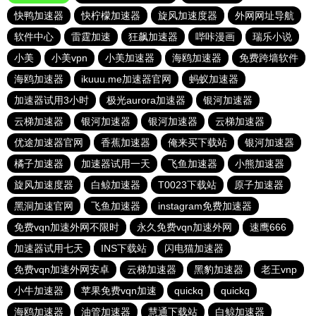
快鸭加速器
快柠檬加速器
旋风加速度器
外网网址导航
软件中心
雷霆加速
狂飙加速器
哔咔漫画
瑞乐小说
小美
小美vpn
小美加速器
海鸥加速器
免费跨墙软件
海鸥加速器
ikuuu.me加速器官网
蚂蚁加速器
加速器试用3小时
极光aurora加速器
银河加速器
云梯加速器
银河加速器
银河加速器
云梯加速器
优途加速器官网
香蕉加速器
俺来买下载站
银河加速器
橘子加速器
加速器试用一天
飞鱼加速器
小熊加速器
旋风加速度器
白鲸加速器
T0023下载站
原子加速器
黑洞加速官网
飞鱼加速器
instagram免费加速器
免费vqn加速外网不限时
永久免费vqn加速外网
速鹰666
加速器试用七天
INS下载站
闪电猫加速器
免费vqn加速外网安卓
云梯加速器
黑豹加速器
老王vnp
小牛加速器
苹果免费vqn加速
quickq
quickq
海鸥加速器
油管加速器
慧通下载站
白鲸加速器