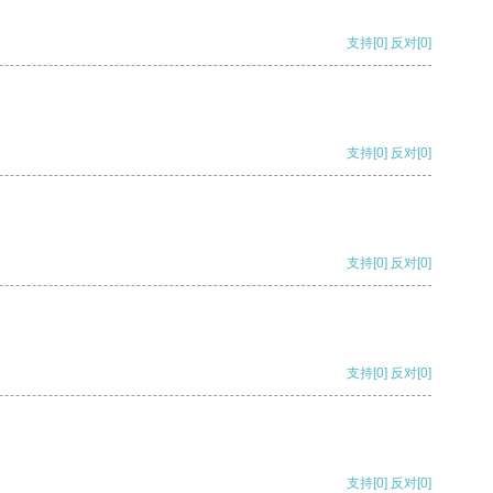
支持
[0]
反对
[0]
支持
[0]
反对
[0]
支持
[0]
反对
[0]
支持
[0]
反对
[0]
支持
[0]
反对
[0]