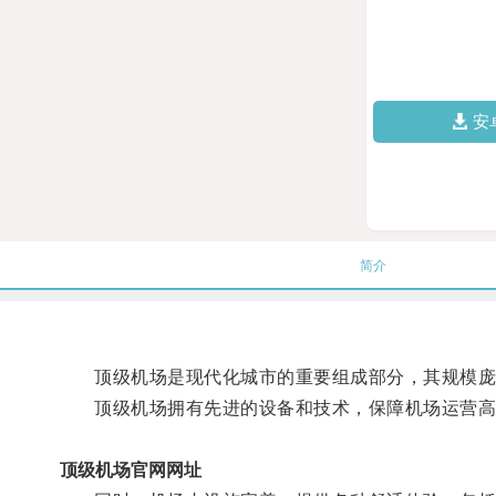
安
简介
顶级机场是现代化城市的重要组成部分，其规模庞大
顶级机场拥有先进的设备和技术，保障机场运营高
顶级机场官网网址