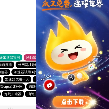
支持
[0]
反对
[0]
途加速器官网
风驰加速器
旋风加速器
加速度器
外网网址导航
软件中心
雷霆加速
狂飙加速器
加速器
加速器试用3小时
极光aurora加速器
银河加速器
加速器试用一天
飞鱼加速器
小熊加速器
旋风加速度器
费vqn加速外网
速鹰666
加速器试用七天
INS下载站
海鸥加速器
油管加速器
慧通下载站
白鲸加速器