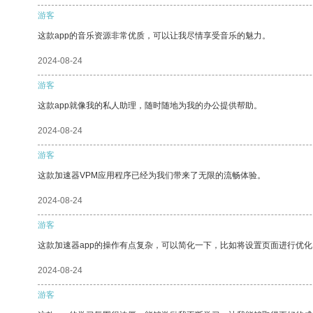
游客
这款app的音乐资源非常优质，可以让我尽情享受音乐的魅力。
2024-08-24
游客
这款app就像我的私人助理，随时随地为我的办公提供帮助。
2024-08-24
游客
这款加速器VPM应用程序已经为我们带来了无限的流畅体验。
2024-08-24
游客
这款加速器app的操作有点复杂，可以简化一下，比如将设置页面进行优化
2024-08-24
游客