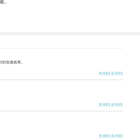
暖。
好的加速效果。
支持
[0]
反对
[0]
支持
[0]
反对
[0]
支持
[0]
反对
[0]