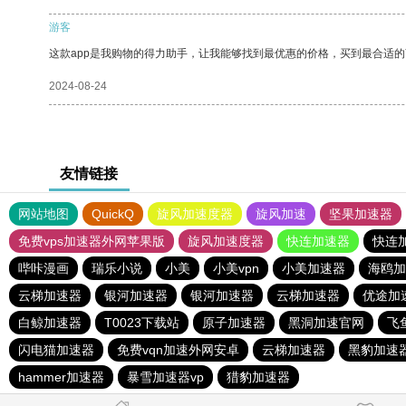
游客
这款app是我购物的得力助手，让我能够找到最优惠的价格，买到最合适
2024-08-24
友情链接
网站地图
QuickQ
旋风加速度器
旋风加速
坚果加速器
免费vps加速器外网苹果版
旋风加速度器
快连加速器
快连
哔咔漫画
瑞乐小说
小美
小美vpn
小美加速器
海鸥加
云梯加速器
银河加速器
银河加速器
云梯加速器
优途加
白鲸加速器
T0023下载站
原子加速器
黑洞加速官网
飞
闪电猫加速器
免费vqn加速外网安卓
云梯加速器
黑豹加速
hammer加速器
暴雪加速器vp
猎豹加速器