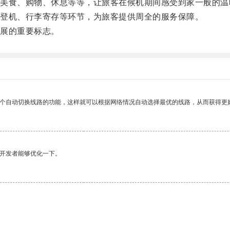
食、购物、休息等等，让旅客在候机期间感受到家一般的温
登机、行李寄存等环节，为旅客提供周全的服务保障。
展的重要标志。
一个自动切换线路的功能，这样就可以根据网络情况自动选择最优的线路，从而获得更
望开发者能够优化一下。