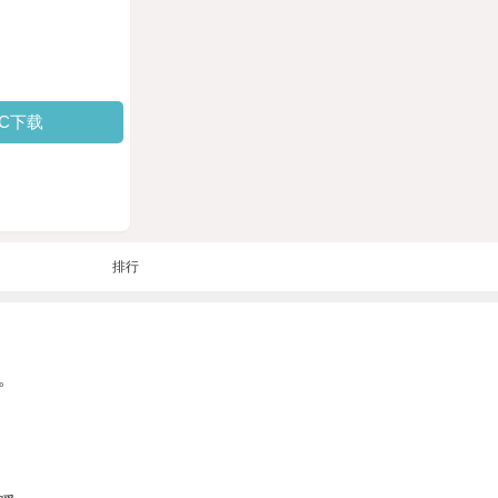
PC下载
排行
。