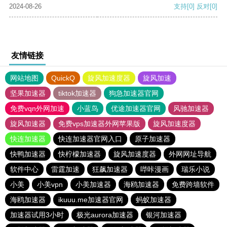
2024-08-26
支持
[0]
反对
[0]
友情链接
网站地图
QuickQ
旋风加速度器
旋风加速
坚果加速器
tiktok加速器
狗急加速器官网
免费vqn外网加速
小蓝鸟
优途加速器官网
风驰加速器
旋风加速器
免费vps加速器外网苹果版
旋风加速度器
快连加速器
快连加速器官网入口
原子加速器
快鸭加速器
快柠檬加速器
旋风加速度器
外网网址导航
软件中心
雷霆加速
狂飙加速器
哔咔漫画
瑞乐小说
小美
小美vpn
小美加速器
海鸥加速器
免费跨墙软件
海鸥加速器
ikuuu.me加速器官网
蚂蚁加速器
加速器试用3小时
极光aurora加速器
银河加速器