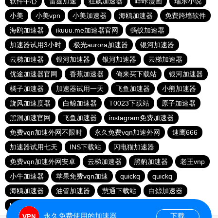
软件中心
雷霆加速
狂飙加速器
哔咔漫画
瑞乐小说
小美
小美vpn
小美加速器
海鸥加速器
免费跨墙软件
海鸥加速器
ikuuu.me加速器官网
蚂蚁加速器
加速器试用3小时
极光aurora加速器
银河加速器
云梯加速器
银河加速器
银河加速器
云梯加速器
优途加速器官网
香蕉加速器
俺来买下载站
银河加速器
橘子加速器
加速器试用一天
飞鱼加速器
小熊加速器
旋风加速度器
白鲸加速器
T0023下载站
原子加速器
黑洞加速官网
飞鱼加速器
instagram免费加速器
免费vqn加速外网不限时
永久免费vqn加速外网
速鹰666
加速器试用七天
INS下载站
闪电猫加速器
免费vqn加速外网安卓
云梯加速器
黑豹加速器
老王vnp
小牛加速器
苹果免费vqn加速
quickq
quickq
海鸥加速器
油管加速器
慧通下载站
白鲸加速器
hammer加速器
暴雪加速器vp
猎豹加速器
永久免费使用的加速器
下载