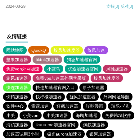
2024-08-29
支持
[0]
反对
[0]
友情链接
网站地图
QuickQ
旋风加速度器
旋风加速
坚果加速器
tiktok加速器
狗急加速器官网
免费vqn外网加速
小蓝鸟
优途加速器官网
风驰加速器
旋风加速器
免费vps加速器外网苹果版
旋风加速度器
快连加速器
快连加速器官网入口
原子加速器
快鸭加速器
快柠檬加速器
旋风加速度器
外网网址导航
软件中心
雷霆加速
狂飙加速器
哔咔漫画
瑞乐小说
小美
小美vpn
小美加速器
海鸥加速器
免费跨墙软件
海鸥加速器
ikuuu.me加速器官网
蚂蚁加速器
加速器试用3小时
极光aurora加速器
银河加速器