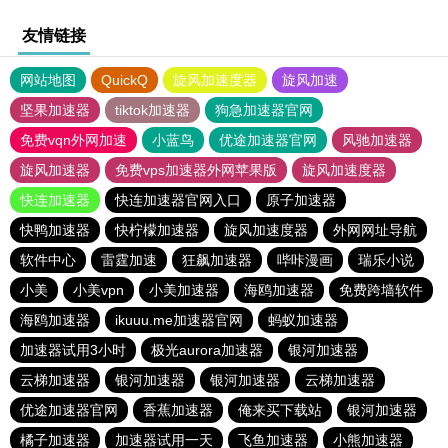
友情链接
网站地图
QuickQ
旋风加速度器
旋风加速
坚果加速器
tiktok加速器
狗急加速器官网
免费vqn外网加速
小蓝鸟
优途加速器官网
风驰加速器
旋风加速器
免费vps加速器外网苹果版
旋风加速度器
快连加速器
快连加速器官网入口
原子加速器
快鸭加速器
快柠檬加速器
旋风加速度器
外网网址导航
软件中心
雷霆加速
狂飙加速器
哔咔漫画
瑞乐小说
小美
小美vpn
小美加速器
海鸥加速器
免费跨墙软件
海鸥加速器
ikuuu.me加速器官网
蚂蚁加速器
加速器试用3小时
极光aurora加速器
银河加速器
云梯加速器
银河加速器
银河加速器
云梯加速器
优途加速器官网
香蕉加速器
俺来买下载站
银河加速器
橘子加速器
加速器试用一天
飞鱼加速器
小熊加速器