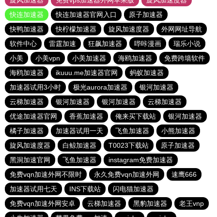
旋风加速器
免费vps加速器外网苹果版
旋风加速度器
快连加速器
快连加速器官网入口
原子加速器
快鸭加速器
快柠檬加速器
旋风加速度器
外网网址导航
软件中心
雷霆加速
狂飙加速器
哔咔漫画
瑞乐小说
小美
小美vpn
小美加速器
海鸥加速器
免费跨墙软件
海鸥加速器
ikuuu.me加速器官网
蚂蚁加速器
加速器试用3小时
极光aurora加速器
银河加速器
云梯加速器
银河加速器
银河加速器
云梯加速器
优途加速器官网
香蕉加速器
俺来买下载站
银河加速器
橘子加速器
加速器试用一天
飞鱼加速器
小熊加速器
旋风加速度器
白鲸加速器
T0023下载站
原子加速器
黑洞加速官网
飞鱼加速器
instagram免费加速器
免费vqn加速外网不限时
永久免费vqn加速外网
速鹰666
加速器试用七天
INS下载站
闪电猫加速器
免费vqn加速外网安卓
云梯加速器
黑豹加速器
老王vnp