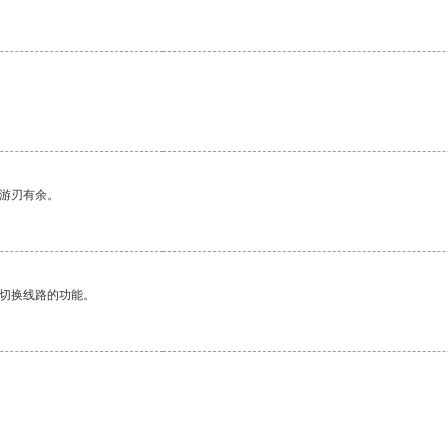
中游刃有余。
动切换线路的功能。
。