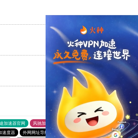
支持
[0]
反对
[0]
支持
[0]
反对
[0]
支持
[0]
反对
[0]
途加速器官网
风驰加速器
旋风加速器
加速度器
外网网址导航
软件中心
雷霆加速
狂飙加速器