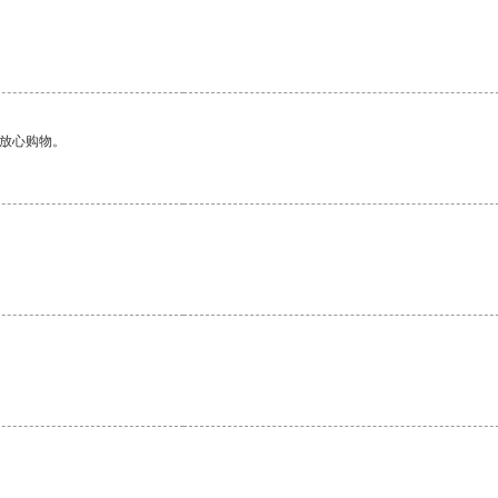
。
够放心购物。
。