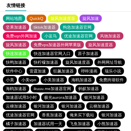
友情链接
网站地图
QuickQ
旋风加速度器
旋风加速
坚果加速器
tiktok加速器
狗急加速器官网
免费vqn外网加速
小蓝鸟
优途加速器官网
风驰加速器
旋风加速器
免费vps加速器外网苹果版
旋风加速度器
快连加速器
快连加速器官网入口
原子加速器
快鸭加速器
快柠檬加速器
旋风加速度器
外网网址导航
软件中心
雷霆加速
狂飙加速器
哔咔漫画
瑞乐小说
小美
小美vpn
小美加速器
海鸥加速器
免费跨墙软件
海鸥加速器
ikuuu.me加速器官网
蚂蚁加速器
加速器试用3小时
极光aurora加速器
银河加速器
云梯加速器
银河加速器
银河加速器
云梯加速器
优途加速器官网
香蕉加速器
俺来买下载站
银河加速器
橘子加速器
加速器试用一天
飞鱼加速器
小熊加速器