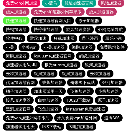
免费vqn外网加速
小蓝鸟
优途加速器官网
风驰加速器
旋风加速器
免费vps加速器外网苹果版
旋风加速度器
快连加速器
快连加速器官网入口
原子加速器
快鸭加速器
快柠檬加速器
旋风加速度器
外网网址导航
软件中心
雷霆加速
狂飙加速器
哔咔漫画
瑞乐小说
小美
小美vpn
小美加速器
海鸥加速器
免费跨墙软件
海鸥加速器
ikuuu.me加速器官网
蚂蚁加速器
加速器试用3小时
极光aurora加速器
银河加速器
云梯加速器
银河加速器
银河加速器
云梯加速器
优途加速器官网
香蕉加速器
俺来买下载站
银河加速器
橘子加速器
加速器试用一天
飞鱼加速器
小熊加速器
旋风加速度器
白鲸加速器
T0023下载站
原子加速器
黑洞加速官网
飞鱼加速器
instagram免费加速器
免费vqn加速外网不限时
永久免费vqn加速外网
速鹰666
加速器试用七天
INS下载站
闪电猫加速器