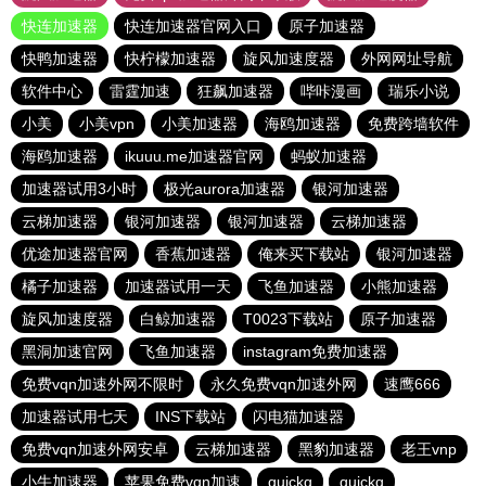
快连加速器
快连加速器官网入口
原子加速器
快鸭加速器
快柠檬加速器
旋风加速度器
外网网址导航
软件中心
雷霆加速
狂飙加速器
哔咔漫画
瑞乐小说
小美
小美vpn
小美加速器
海鸥加速器
免费跨墙软件
海鸥加速器
ikuuu.me加速器官网
蚂蚁加速器
加速器试用3小时
极光aurora加速器
银河加速器
云梯加速器
银河加速器
银河加速器
云梯加速器
优途加速器官网
香蕉加速器
俺来买下载站
银河加速器
橘子加速器
加速器试用一天
飞鱼加速器
小熊加速器
旋风加速度器
白鲸加速器
T0023下载站
原子加速器
黑洞加速官网
飞鱼加速器
instagram免费加速器
免费vqn加速外网不限时
永久免费vqn加速外网
速鹰666
加速器试用七天
INS下载站
闪电猫加速器
免费vqn加速外网安卓
云梯加速器
黑豹加速器
老王vnp
小牛加速器
苹果免费vqn加速
quickq
quickq