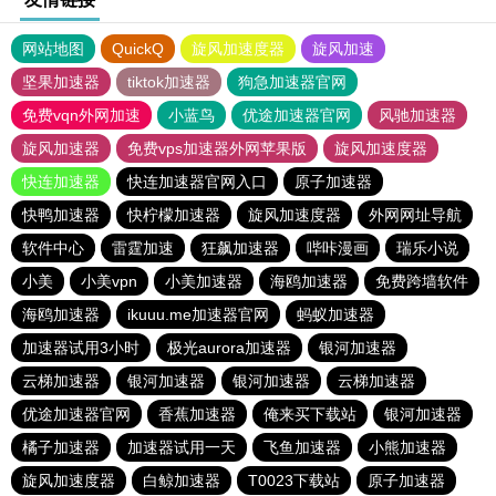
网站地图
QuickQ
旋风加速度器
旋风加速
坚果加速器
tiktok加速器
狗急加速器官网
免费vqn外网加速
小蓝鸟
优途加速器官网
风驰加速器
旋风加速器
免费vps加速器外网苹果版
旋风加速度器
快连加速器
快连加速器官网入口
原子加速器
快鸭加速器
快柠檬加速器
旋风加速度器
外网网址导航
软件中心
雷霆加速
狂飙加速器
哔咔漫画
瑞乐小说
小美
小美vpn
小美加速器
海鸥加速器
免费跨墙软件
海鸥加速器
ikuuu.me加速器官网
蚂蚁加速器
加速器试用3小时
极光aurora加速器
银河加速器
云梯加速器
银河加速器
银河加速器
云梯加速器
优途加速器官网
香蕉加速器
俺来买下载站
银河加速器
橘子加速器
加速器试用一天
飞鱼加速器
小熊加速器
旋风加速度器
白鲸加速器
T0023下载站
原子加速器