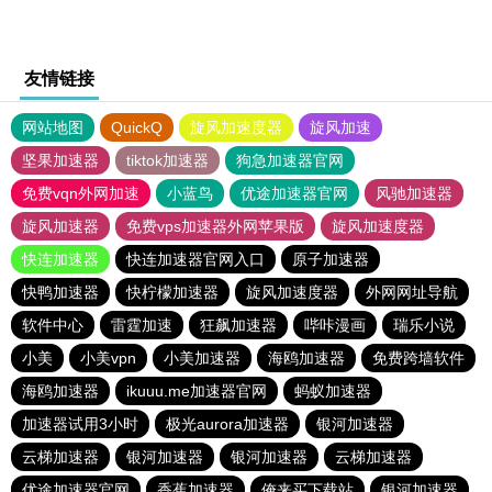
友情链接
网站地图
QuickQ
旋风加速度器
旋风加速
坚果加速器
tiktok加速器
狗急加速器官网
免费vqn外网加速
小蓝鸟
优途加速器官网
风驰加速器
旋风加速器
免费vps加速器外网苹果版
旋风加速度器
快连加速器
快连加速器官网入口
原子加速器
快鸭加速器
快柠檬加速器
旋风加速度器
外网网址导航
软件中心
雷霆加速
狂飙加速器
哔咔漫画
瑞乐小说
小美
小美vpn
小美加速器
海鸥加速器
免费跨墙软件
海鸥加速器
ikuuu.me加速器官网
蚂蚁加速器
加速器试用3小时
极光aurora加速器
银河加速器
云梯加速器
银河加速器
银河加速器
云梯加速器
优途加速器官网
香蕉加速器
俺来买下载站
银河加速器