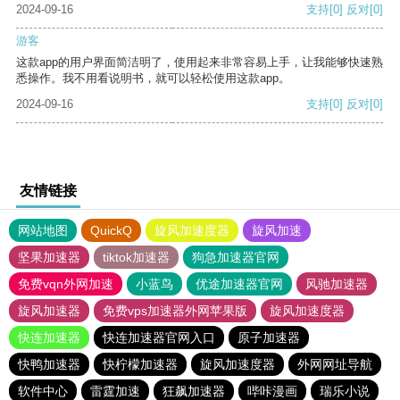
2024-09-16
支持
[0]
反对
[0]
游客
这款app的用户界面简洁明了，使用起来非常容易上手，让我能够快速熟
悉操作。我不用看说明书，就可以轻松使用这款app。
2024-09-16
支持
[0]
反对
[0]
友情链接
网站地图
QuickQ
旋风加速度器
旋风加速
坚果加速器
tiktok加速器
狗急加速器官网
免费vqn外网加速
小蓝鸟
优途加速器官网
风驰加速器
旋风加速器
免费vps加速器外网苹果版
旋风加速度器
快连加速器
快连加速器官网入口
原子加速器
快鸭加速器
快柠檬加速器
旋风加速度器
外网网址导航
软件中心
雷霆加速
狂飙加速器
哔咔漫画
瑞乐小说