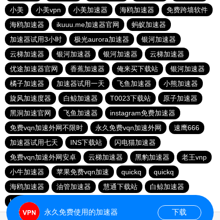
小美
小美vpn
小美加速器
海鸥加速器
免费跨墙软件
海鸥加速器
ikuuu.me加速器官网
蚂蚁加速器
加速器试用3小时
极光aurora加速器
银河加速器
云梯加速器
银河加速器
银河加速器
云梯加速器
优途加速器官网
香蕉加速器
俺来买下载站
银河加速器
橘子加速器
加速器试用一天
飞鱼加速器
小熊加速器
旋风加速度器
白鲸加速器
T0023下载站
原子加速器
黑洞加速官网
飞鱼加速器
instagram免费加速器
免费vqn加速外网不限时
永久免费vqn加速外网
速鹰666
加速器试用七天
INS下载站
闪电猫加速器
免费vqn加速外网安卓
云梯加速器
黑豹加速器
老王vnp
小牛加速器
苹果免费vqn加速
quickq
quickq
海鸥加速器
油管加速器
慧通下载站
白鲸加速器
hammer加速器
暴雪加速器vp
猎豹加速器
永久免费使用的加速器
下载